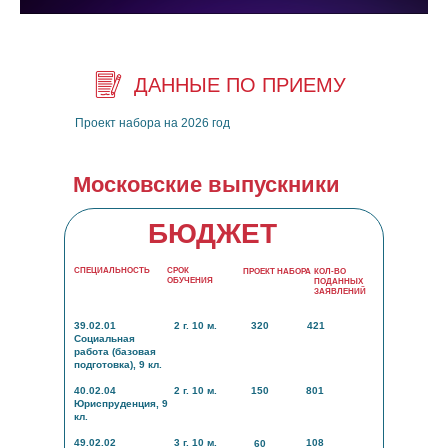
ДАННЫЕ ПО ПРИЕМУ
Проект набора на 2026 год
Московские выпускники
БЮДЖЕТ
СПЕЦИАЛЬНОСТЬ
СРОК
ПРОЕКТ НАБОРА
КОЛ-ВО
ОБУЧЕНИЯ
ПОДАННЫХ
ЗАЯВЛЕНИЙ
39.02.01
2 г. 10 м.
320
421
Социальная
работа (базовая
подготовка), 9 кл.
40.02.04
2 г. 10 м.
150
801
Юриспруденция, 9
кл.
49.02.02
3 г. 10 м.
108
60