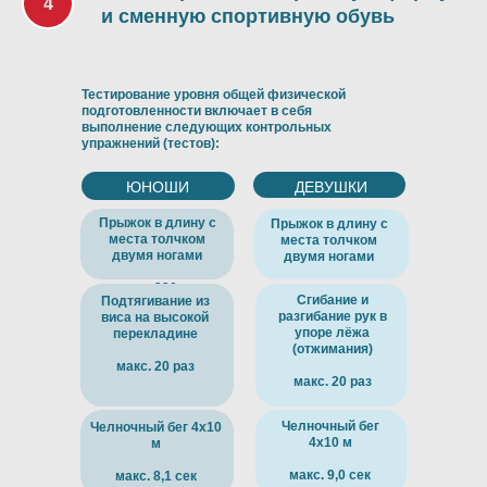
и сменную спортивную обувь
Тестирование уровня общей физической
подготовленности включает в себя
выполнение следующих контрольных
упражнений (тестов):
ЮНОШИ
ДЕВУШКИ
Прыжок в длину с
Прыжок в длину с
места толчком
места толчком
двумя ногами
двумя ногами
макс. 230 см
макс. 185 см
Сгибание и
Подтягивание из
разгибание рук в
виса на высокой
упоре лёжа
перекладине
(отжимания)
макс. 20 раз
макс. 20 раз
Челночный бег
Челночный бег 4х10
4х10 м
м
макс. 9,0 сек
макс. 8,1 сек