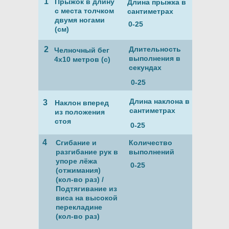
1
Прыжок в длину
Длина прыжка в
с места толчком
сантиметрах
двумя ногами
0-25
(см)
2
Длительность
Челночный бег
выполнения в
4х10 метров (с)
секундах
0-25
Длина наклона в
3
Наклон вперед
сантиметрах
из положения
стоя
0-25
4
Сгибание и
Количество
разгибание рук в
выполнений
упоре лёжа
0-25
(отжимания)
(кол-во раз) /
Подтягивание из
виса на высокой
перекладине
(кол-во раз)